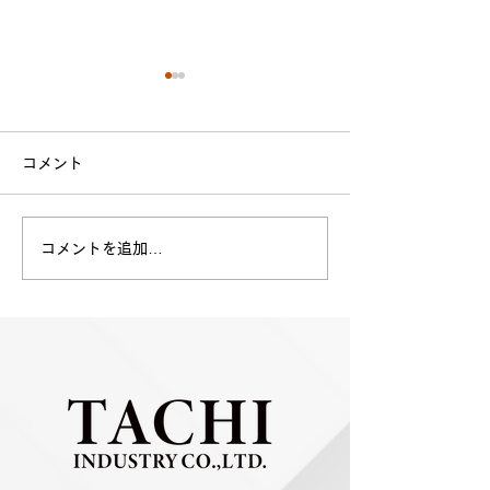
コメント
コメントを追加…
I DESIGN PROJECT
社会貢献活動へ
2025年度 寄付のご報告
み ～建設業からアパレル
事業を通じて～